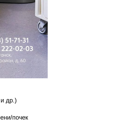
и др.)
чени/почек
: