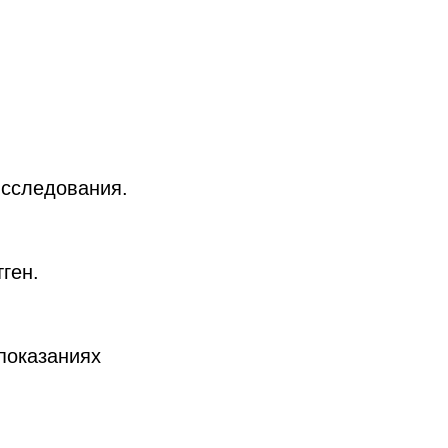
исследования.
ген.
показаниях