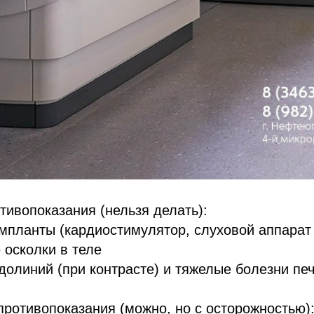
ивопоказания (нельзя делать):
мпланты (кардиостимулятор, слуховой аппарат 
 осколки в теле
адолиний (при контрасте) и тяжелые болезни пе
ротивопоказания (можно, но с осторожностью)