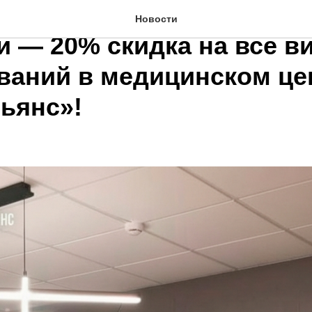
кам Специальной военн
Новости
и — 20% скидка на все в
ваний в медицинском це
ьянс»!