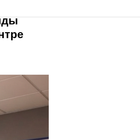
ой
иды
нтре