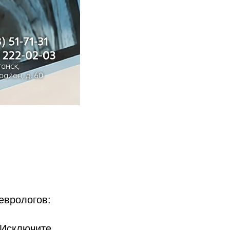
еврологов:
 Исключите