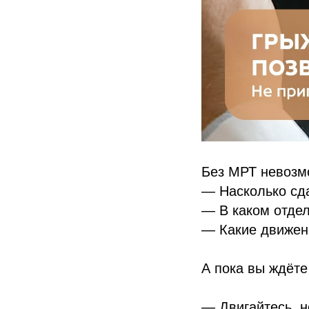
Без МРТ невозм
— Насколько сд
— В каком отде
— Какие движени
А пока вы ждёте
— Двигайтесь, н