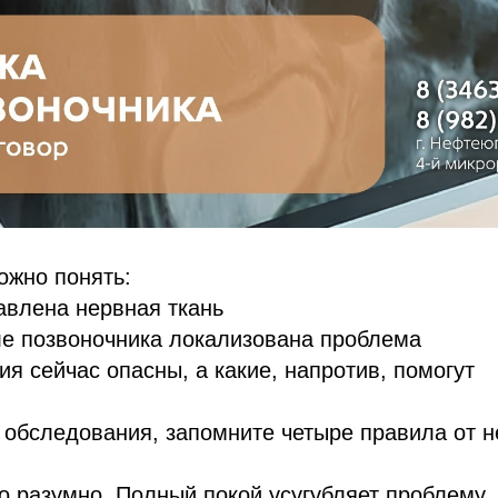
ожно понять:
авлена нервная ткань
ле позвоночника локализована проблема
я сейчас опасны, а какие, напротив, помогут
 обследования, запомните четыре правила от н
о разумно. Полный покой усугубляет проблему.