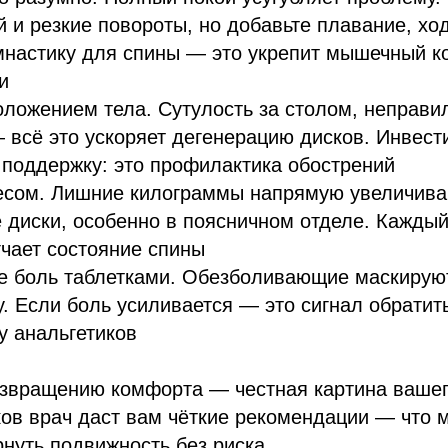
 и резкие повороты, но добавьте плавание, хо
настику для спины — это укрепит мышечный ко
и
ложением тела. Сутулость за столом, неправи
 всё это ускоряет дегенерацию дисков. Инвест
поддержку: это профилактика обострений
есом. Лишние килограммы напрямую увеличива
 диски, особенно в поясничном отделе. Кажды
чает состояние спины
е боль таблетками. Обезболивающие маскирую
у. Если боль усиливается — это сигнал обратить
у анальгетиков
озвращению комфорта — честная картина вашег
ов врач даст вам чёткие рекомендации — что м
ернуть подвижность без риска