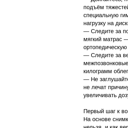
подъём тяжестей
специальную гим
нагрузку на диск
— Следите за по
мягкий матрас —
ортопедическую 
— Следите за в
межпозвонковые
килограмм облег
— Не заглушайт
не лечат причин
увеличивать доз
Первый шаг к в
На основе снимк
нельзя, и как в