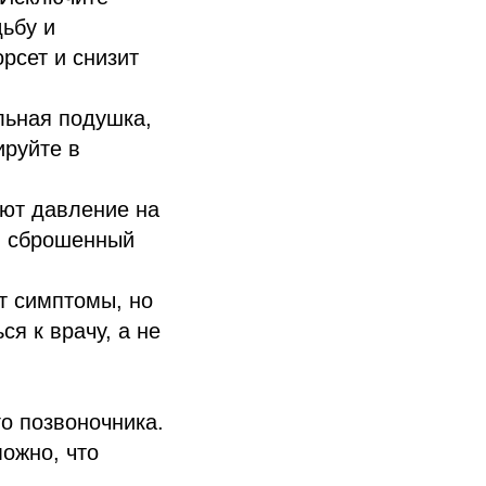
дьбу и
рсет и снизит
льная подушка,
ируйте в
ют давление на
й сброшенный
т симптомы, но
ся к врачу, а не
о позвоночника.
ожно, что