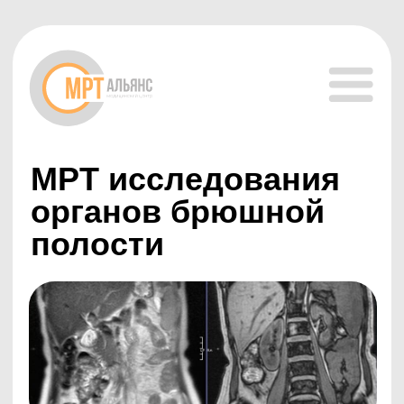
МРТ исследования
органов брюшной
полости
Современный и безопасный метод диагностики,
позволяющий выявить патологии печени,
поджелудочной железы, желчного пузыря,
селезенки и других органов. Процедура
безболезненна, не требует инвазивного