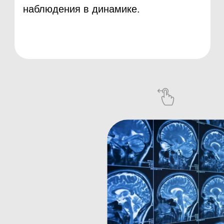
взвеситься, пройти проверку
металлоискателем и пройти в
процедурную.
Внутривенное вещество
Если выполняется МРТ с контрастом, перед
сканированием вводят специальное
вещество внутривенно.
Проверка самочувствия
Пациент попадает внутрь томографа на
специальной каталке. Рентгенлаборант
убедится, что пациент чувствует себя
нормально, после этого выйдет из комнаты.
Задания лаборанта
При прохождении функциональной МРТ