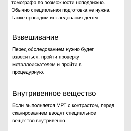
нейростимуляторы
инородные тела
дефибрилляторы
металлические протезы
кохлеарные имплантаты
Контакты
8 (982) 222-02-03
8 (3463) 51-71-
31