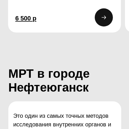
расположены мощные магниты.
Когда томограф включают, магнитное
поле и радиоволны заставляют
молекулы воды в теле человека
производить слабые сигналы. На
основании этих сигналов аппарат
формирует послойные изображения
тела. Они помогают врачу выявить
различные нарушения в работе
организма.
Магнитно-резонансную томографию
можно использовать для диагностики
заболеваний практически любого
органа или ткани. Например, МРТ
головного и спинного мозга
используют при инсульте,
аневризмах, рассеянном склерозе,
травмах головы, патологии глаз и
внутреннего уха.