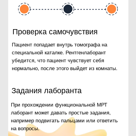
Адрес
Нефтеюганск, 4-й микрорайон, д.60
E-mail
mrtalyans86@mail.ru
@2025, Медицинский центр «МРТ Альянс».
Все права защищены
ООО "МРТ Альянс"
628301, Россия, Ханты-Мансийский автономный округ
– Югра, г. Нефтеюганск, микрорайон 4-й, строение 60
Лицензия № Л041-01350-86/01640383 от 18.12.2024
ИНН 8601057655 / ОГРН 1168617060116
Опрос посетителей: