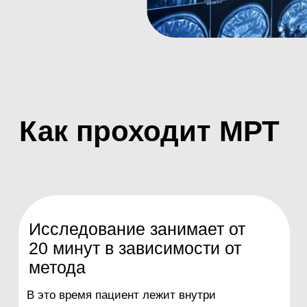
лаборант может давать простые задания,
например подвигать пальцами или ответить
на вопросы.
Получение диска
Пациент получит диск с записью
результатов. Можно заказать пленку или
запись на USB-накопитель.
Противопоказания
кардио
металлические протезы
стимуляторы
помпы для доставки
хирургические импланты
лекарств